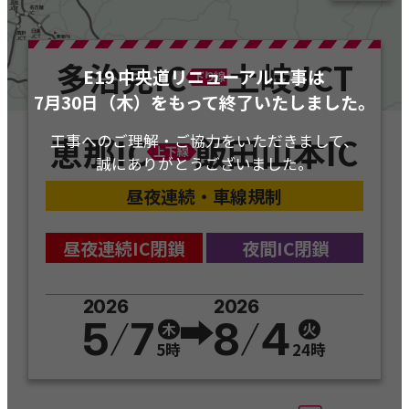
工事概要
多治見IC
土岐JCT
E19 中央道リニューアル工事は
下り線
7月30日（木）をもって終了いたしました。
CM・リーフレット
恵那IC
飯田山本IC
工事へのご理解・ご協力をいただきまして、
上下線
誠にありがとうございました。
キャンペーン
昼夜連続・車線規制
昼夜連続IC閉鎖
夜間IC閉鎖
2026
2026
5
7
8
4
木
火
5時
24時