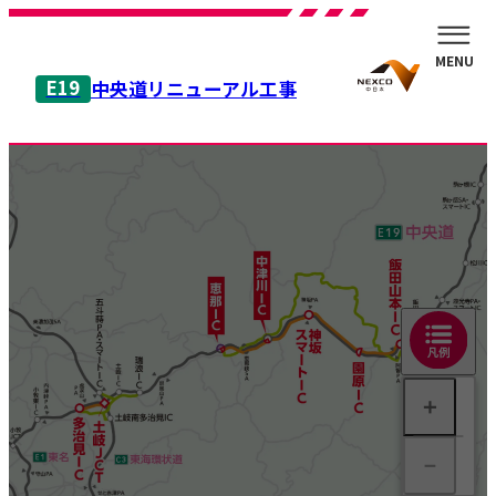
MENU
E19
中央道リニューアル工事
規制の内容
渋滞予測
迂回ルート
＋
料金調整
－