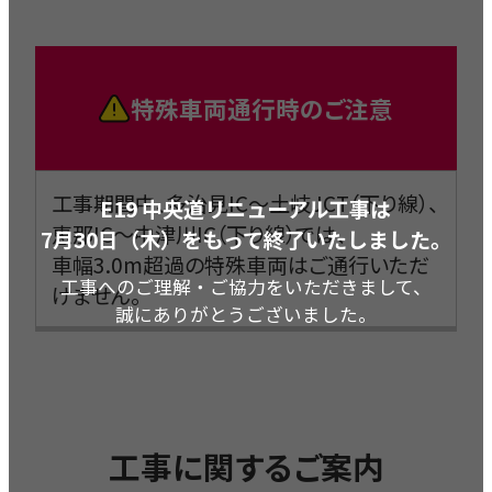
特殊車両通行時の
ご注意
工事期間中、多治見IC～土岐JCT（下り線）、
E19 中央道リニューアル工事は
恵那IC～中津川IC（下り線）では、
7月30日（木）をもって終了いたしました。
車幅3.0m超過の特殊車両はご通行いただ
工事へのご理解・ご協力をいただきまして、
けません。
誠にありがとうございました。
工事に関するご案内