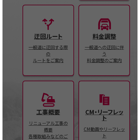
迂回ルート
料金調整
一般道に迂回する際
一般道への迂回に伴
の
う
ルートをご案内
料金調整のご案内
工事概要
CM・リーフレッ
ト
リニューアル工事の
CM動画やリーフレッ
概要
ト
各種取組みなどのご